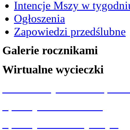
Intencje Mszy w tygodni
Ogłoszenia
Zapowiedzi przedślubne
Galerie rocznikami
Wirtualne wycieczki
Wizualizacja kościoła p.w.
Spacery 360 Wrocław
Spacery 360 Dolny Śląsk