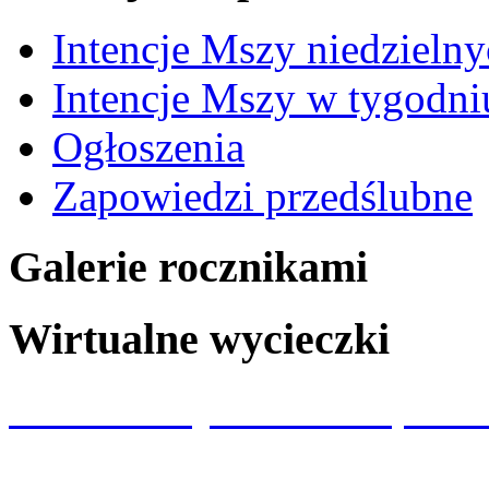
Intencje Mszy niedzieln
Intencje Mszy w tygodni
Ogłoszenia
Zapowiedzi przedślubne
Galerie rocznikami
Wirtualne wycieczki
Wizualizacja kościoła p.w.
Spacery 360 Wrocław