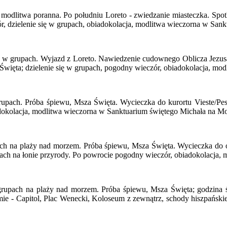
 modlitwa poranna. Po południu Loreto - zwiedzanie miasteczka. Spo
 dzielenie się w grupach, obiadokolacja, modlitwa wieczorna w Sank
ie w grupach. Wyjazd z Loreto. Nawiedzenie cudownego Oblicza Jez
więta; dzielenie się w grupach, pogodny wieczór, obiadokolacja, mo
rupach. Próba śpiewu, Msza Święta. Wycieczka do kurortu Vieste/Pes
adokolacja, modlitwa wieczorna w Sanktuarium świętego Michała na M
ach na plaży nad morzem. Próba śpiewu, Msza Święta. Wycieczka do
rupach na łonie przyrody. Po powrocie pogodny wieczór, obiadokolacja
 grupach na plaży nad morzem. Próba śpiewu, Msza Święta; godzin
e - Capitol, Plac Wenecki, Koloseum z zewnątrz, schody hiszpańskie