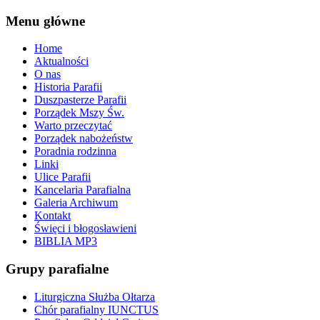
Menu główne
Home
Aktualności
O nas
Historia Parafii
Duszpasterze Parafii
Porządek Mszy Św.
Warto przeczytać
Porządek nabożeństw
Poradnia rodzinna
Linki
Ulice Parafii
Kancelaria Parafialna
Galeria Archiwum
Kontakt
Święci i błogosławieni
BIBLIA MP3
Grupy parafialne
Liturgiczna Służba Ołtarza
Chór parafialny IUNCTUS