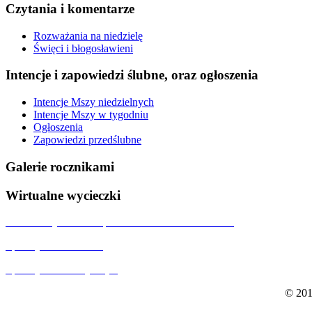
Czytania i komentarze
Rozważania na niedzielę
Święci i błogosławieni
Intencje i zapowiedzi ślubne, oraz ogłoszenia
Intencje Mszy niedzielnych
Intencje Mszy w tygodniu
Ogłoszenia
Zapowiedzi przedślubne
Galerie rocznikami
Wirtualne wycieczki
Wizualizacja kościoła p.w. NMP Matki Miłosierdzia
Spacery 360 Wrocław
Spacery 360 Dolny Śląsk
© 201