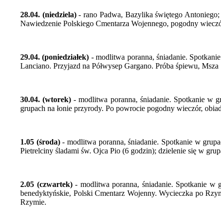
28.04. (niedziela)
- rano Padwa, Bazylika świętego Antoniego;
Nawiedzenie Polskiego Cmentarza Wojennego, pogodny wieczór,
29.04. (poniedziałek)
- modlitwa poranna, śniadanie. Spotkan
Lanciano. Przyjazd na Półwysep Gargano. Próba śpiewu, Msza Ś
30.04. (wtorek)
- modlitwa poranna, śniadanie. Spotkanie w g
grupach na łonie przyrody. Po powrocie pogodny wieczór, obi
1.05 (środa)
- modlitwa poranna, śniadanie. Spotkanie w grup
Pietrelciny śladami św. Ojca Pio (6 godzin); dzielenie się w g
2.05 (czwartek)
- modlitwa poranna, śniadanie. Spotkanie w
benedyktyńskie, Polski Cmentarz Wojenny. Wycieczka po Rzymi
Rzymie.