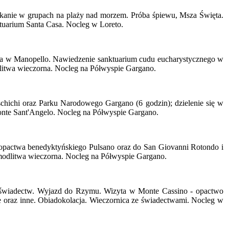
tkanie w grupach na plaży nad morzem. Próba śpiewu, Msza Święta.
tuarium Santa Casa. Nocleg w Loreto.
usa w Manopello. Nawiedzenie sanktuarium cudu eucharystycznego w
dlitwa wieczorna. Nocleg na Półwyspie Gargano.
chichi oraz Parku Narodowego Gargano (6 godzin); dzielenie się w
onte Sant'Angelo. Nocleg na Półwyspie Gargano.
 opactwa benedyktyńskiego Pulsano oraz do San Giovanni Rotondo i
, modlitwa wieczorna. Nocleg na Półwyspie Gargano.
a świadectw. Wyjazd do Rzymu. Wizyta w Monte Cassino - opactwo
 oraz inne. Obiadokolacja. Wieczornica ze świadectwami. Nocleg w