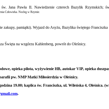
 św. Jana Pawła II. Nawiedzenie czterech Bazylik Rzymskich; św
lenia Człowieka. Nocleg w Rzymie.
ie zakupy, pamiątki). Wyjazd do Asyżu, Bazylika świętego Franciszka -
za Święta na wzgórzu Kahlenberg, powrót do Oleśnicy.
dowe, opieka pilota, wyżywienie HB, autokar VIP, opieka duszpas
 parafii pw. NMP Matki Miłosierdzia w Oleśnicy.
godzina 19.00; kaplica św. Franciszka, ul. Wileńska 4, Oleśnica. (w
@gmail.com
.