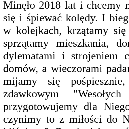
Minęło 2018 lat i chcemy m
się i śpiewać kolędy. I bi
w kolejkach, krzątamy się
sprzątamy mieszkania, d
dylematami i strojeniem c
domów, a wieczorami padam
mijamy się pośpieszni
zdawkowym "Wesołych
przygotowujemy dla Nieg
czynimy to z miłości do N