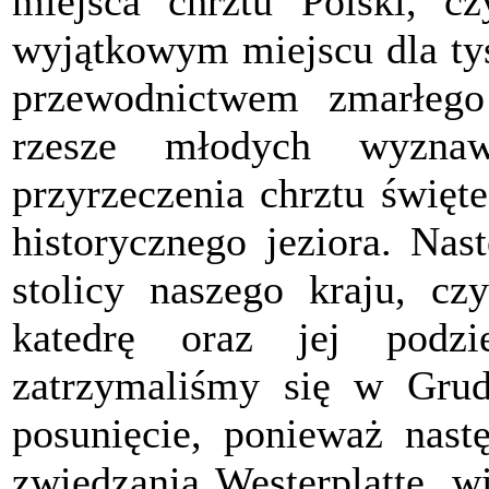
miejsca chrztu Polski, c
wyjątkowym miejscu dla tys
przewodnictwem zmarłeg
rzesze młodych wyznaw
przyrzeczenia chrztu święt
historycznego jeziora. Nas
stolicy naszego kraju, cz
katedrę oraz jej podz
zatrzymaliśmy się w Grud
posunięcie, ponieważ nast
zwiedzania Westerplatte, w