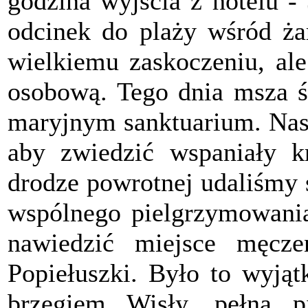
godzina wyjścia z hotelu -
odcinek do plaży wśród ż
wielkiemu zaskoczeniu, ale
osobową. Tego dnia msza 
maryjnym sanktuarium. Nast
aby zwiedzić wspaniały k
drodze powrotnej udaliśmy 
wspólnego pielgrzymowani
nawiedzić miejsce męczeń
Popiełuszki. Było to wyjąt
brzegiem Wisły, pełną p