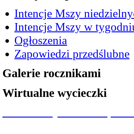
Intencje Mszy niedzieln
Intencje Mszy w tygodni
Ogłoszenia
Zapowiedzi przedślubne
Galerie rocznikami
Wirtualne wycieczki
Wizualizacja kościoła p.w.
Spacery 360 Wrocław