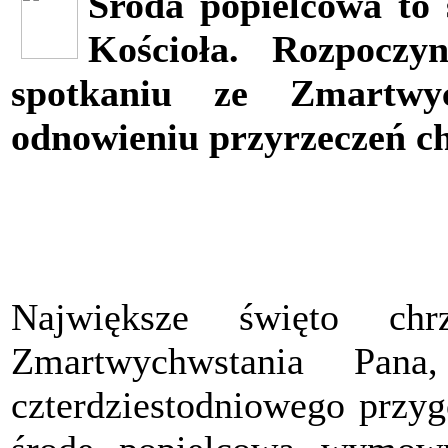
Środa popielcowa to 
Kościoła. Rozpocz
spotkaniu ze Zmartw
odnowieniu przyrzeczeń ch
Największe święto chr
Zmartwychwstania Pana
czterdziestodniowego przy