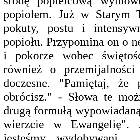
środę popielcową wymow
popiołem. Już w Starym T
pokuty, postu i intensyw
popiołu. Przypomina on o n
i pokorze wobec świętoś
również o przemijalności 
doczesne. "Pamiętaj, że
obrócisz." - Słowa te moż
drugą formułą wypowiadaną 
wierzcie w Ewangelię". 
jesteśmy wydobywani 