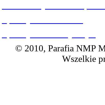
Wizualizacja kościoła p.w.
Spacery 360 Wrocław
Spacery 360 Dolny Śląsk
© 2010, Parafia NMP Ma
Wszelkie p